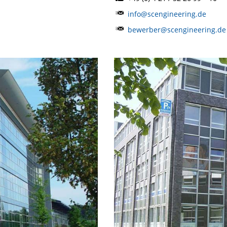
info@scengineering.de
bewerber@scengineering.de