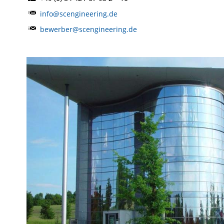
info@scengineering.de
bewerber@scengineering.de