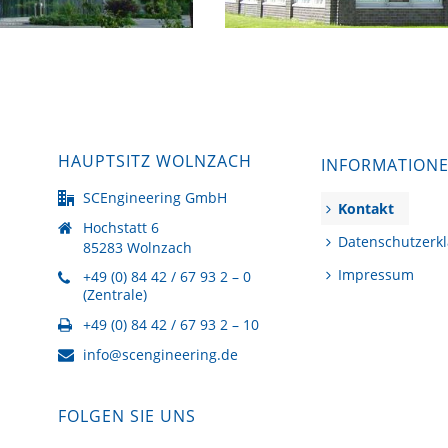
HAUPTSITZ WOLNZACH
INFORMATION
SCEngineering GmbH
Kontakt
Hochstatt 6
Datenschutzerk
85283 Wolnzach
Impressum
+49 (0) 84 42 / 67 93 2 – 0
(Zentrale)
+49 (0) 84 42 / 67 93 2 – 10
info@scengineering.de
FOLGEN SIE UNS