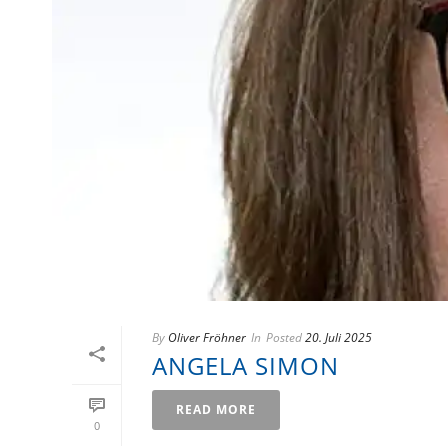
By
Oliver Fröhner
In
Posted
20. Juli 2025
ANGELA SIMON
READ MORE
0